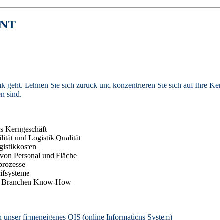
ENT
ik geht. Lehnen Sie sich zurück und konzentrieren Sie sich auf Ihre K
n sind.
as Kerngeschäft
lität und Logistik Qualität
istikkosten
z von Personal und Fläche
kprozesse
ifsysteme
isches Branchen Know-How
 unser firmeneigenes
OIS
(online Informations System)