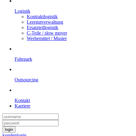
Logistik
Kontraktlogistik
Leergutverwaltung
Ersatzteillogistik
C-Teile / slow mover
Werbemittel / Muster
Fuhrpark
Outsourcing
Kontakt
Karriere
login
kundenlogin